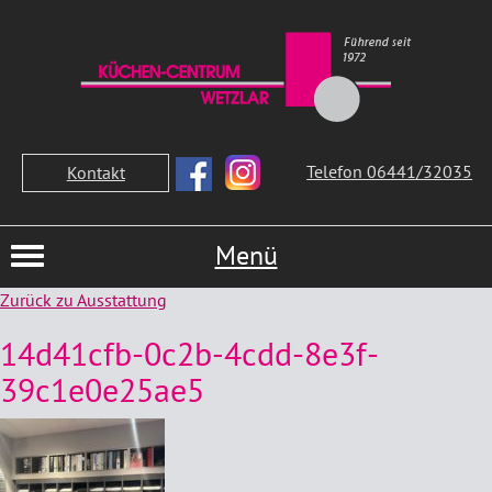
Telefon 06441/32035
Kontakt
Menü
Zurück zu Ausstattung
14d41cfb-0c2b-4cdd-8e3f-
39c1e0e25ae5